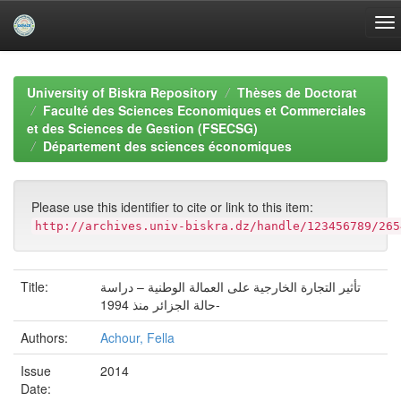
Skip
navigation
University of Biskra Repository
Thèses de Doctorat
Faculté des Sciences Economiques et Commerciales
et des Sciences de Gestion (FSECSG)
Département des sciences économiques
Please use this identifier to cite or link to this item:
http://archives.univ-biskra.dz/handle/123456789/265
Title:
تأثير التجارة الخارجية على العمالة الوطنية – دراسة
حالة الجزائر منذ 1994-
Authors:
Achour, Fella
Issue
2014
Date: