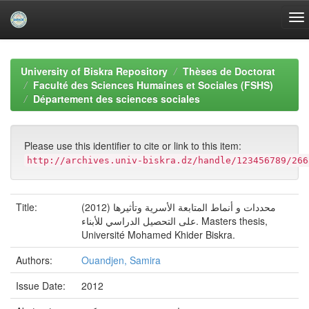
Skip
navigation
University of Biskra Repository
Thèses de Doctorat
Faculté des Sciences Humaines et Sociales (FSHS)
Département des sciences sociales
Please use this identifier to cite or link to this item:
http://archives.univ-biskra.dz/handle/123456789/266
Title:
(2012) محددات و أنماط المتابعة الأسرية وتأثيرها
على التحصيل الدراسي للأبناء. Masters thesis,
Université Mohamed Khider Biskra.
Authors:
Ouandjen, Samira
Issue Date:
2012