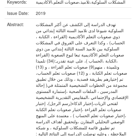
المشكلات السلوكية،تلاميذ،صعوبات التعلم،الاكاديمية
Keywords:
Issue Date:
2019
تهدف الدراسة إلى الكشف عن أكثر المشكلات
Abstract:
السلوكية شيوعا لدى تلاميذ السنة الثالثة إبتدائي من
ذوي صعوبات التعلم الأكاديمية (القراءة ، الكتابة ،
الحساب) ، وكذا التعرف على الفروق في المشكلات
السلوكية بين تلاميذ السنة الثالثة إبتدائي من ذوي
صعوبات التعلم الأكاديمية تبعا لنوع الصعوبة (القراءة
،الكتابة ،الحساب )، على عينة تقدربـ:(34) تلميذا
وتلميذة ، منهم(9) صعوبات تعلم القراءة ، و (13)
صعوبات تعلم الكتابة ، و (12) صعوبات تعلم الحساب،
تم إختيارهم بطريقة قصدية ، وذلك من خلال تطبيق
مجموعة من الخطوات التشخيصية المتمثلة في( إحالة
المدرسين ، الملفات الصحية ،إستمارة المستوى
الإقتصادي والإجتماعي ،المقاييس التقديرية التشخيصية
لفتحي الزيات،إختبار الذكاء(رسم الرجل)، إختبار
صعوبات تعلم القراءة ،إختبار صعوبات تعلم الكتابة
،إختبار صعوبات تعلم الحساب ) ، معتمدة على المنهج
الوصفي التحليلي المقارن ،ولتحقيق أهداف الدراسة
تم تطبيق قائمة للمشكلات السلوكية ، و شبكة
الملاحظة ، وعليه توصلت الدراسة إلى النتائج التالية :