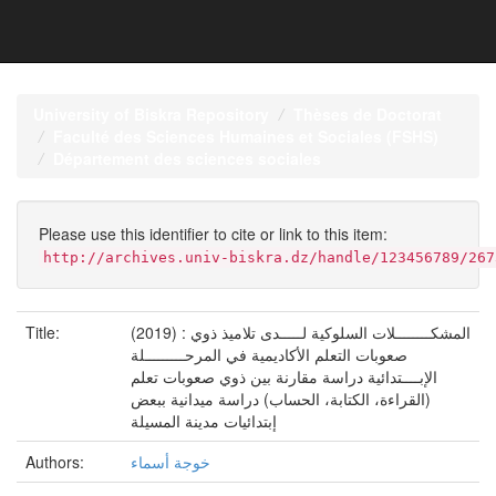
Skip
navigation
University of Biskra Repository
Thèses de Doctorat
Faculté des Sciences Humaines et Sociales (FSHS)
Département des sciences sociales
Please use this identifier to cite or link to this item:
http://archives.univ-biskra.dz/handle/123456789/267
(2019) : المشكــــــــلات السلوكية لـــــدى تلاميذ ذوي
Title:
صعوبات التعلم الأكاديمية في المرحـــــــــلة
الإبــــتدائية دراسة مقارنة بين ذوي صعوبات تعلم
(القراءة، الكتابة، الحساب) دراسة ميدانية ببعض
إبتدائيات مدينة المسيلة
خوجة أسماء
Authors: