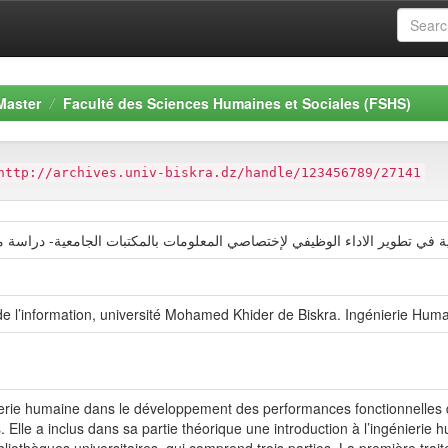
Master
Faculté des Sciences Humaines et Sociales (FSHS)
http://archives.univ-biskra.dz/handle/123456789/27141
ة في تطوير الاداء الوظيفي لإختصاصي المعلومات بالمكتبات الجامعية- دراسة م
 de l’information, université Mohamed Khider de Biskra. Ingénierie Hum
nierie humaine dans le développement des performances fonctionnelles d
s. Elle a inclus dans sa partie théorique une introduction à l’ingénieri