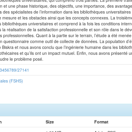
ibliothèques universitaires, qui comprend trois parties. La première trai
on et une phase historique, des objectifs, une importance, des avantage
s des spécialistes de l’information dans les bibliothèques universitaire
 mesure et les obstacles ainsi que les concepts connexes. La troisième p
 bibliothèques universitaires et comprend à la fois les conditions intern
 la réalisation de la satisfaction professionnelle et son rôle dans le d
s professionnelles. Quant à la partie sur le terrain, l’étude a été men
 un questionnaire comme outil de collecte de données. La population d’
de Biskra et nous avons conclu que l’ingénierie humaine dans les biblio
hécaires et qu’ils ont un impact mutuel. Enfin, nous avons présenté u
soudre le problème posé.
/123456789/27141
iales (FSHS)
n
Size
Format