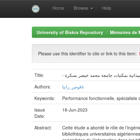
Home
Browse
Help
Skip
navigation
University of Biskra Repository
Mémoires de 
Please use this identifier to cite or link to this item:
Title:
- يدانية بمكتبات جامعة محمد خيضر بسكرة
Authors:
ناقوص_رانيا
Keywords:
Performance fonctionnelle, spécialiste
Issue
18-Jun-2023
Date:
Abstract:
Cette étude a abordé le rôle de l’ingé
bibliothèques universitaires algérienne