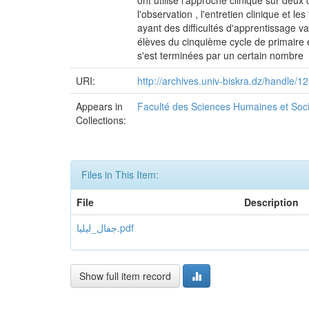
ont utilisé l'approche clinique sur deux
l'observation , l'entretien clinique et le
ayant des difficultés d'apprentissage v
élèves du cinquième cycle de primaire en
s'est terminées par un certain nombre
URI:
http://archives.univ-biskra.dz/handle
Appears in
Faculté des Sciences Humaines et Soc
Collections:
Files in This Item:
File
Description
جفال_ليليا.pdf
Show full item record