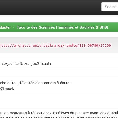
Master
Faculté des Sciences Humaines et Sociales (FSHS)
http://archives.univ-biskra.dz/handle/123456789/27269
دافعية الانجاز لدى تلاميذ المرحلة ا
dre à lire , difficultés à apprendre à écrire.
دافعیة الإ
eau de motivation à réussir chez les élèves du primaire ayant des diffic