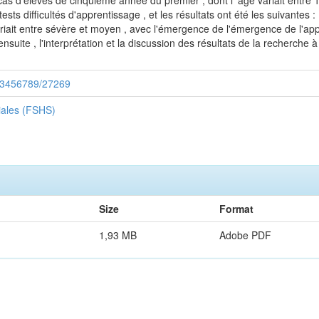
 cas d'élèves de cinquième année du premier , dont l' àge variait entre 
s tests difficultés d'apprentissage , et les résultats ont été les suivante
ariait entre sévère et moyen , avec l'émergence de l'émergence de l'appr
suite , l'interprétation et la discussion des résultats de la recherche 
/123456789/27269
iales (FSHS)
Size
Format
1,93 MB
Adobe PDF