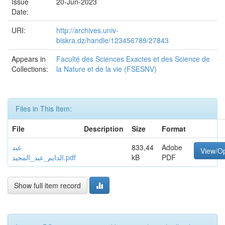
Issue
20-Jun-2023
Date:
URI:
http://archives.univ-
biskra.dz/handle/123456789/27843
Appears in
Faculté des Sciences Exactes et des Science de
Collections:
la Nature et de la vie (FSESNV)
Files in This Item:
File
Description
Size
Format
عبد
833,44
Adobe
View/O
الدايم_عبد_المجيد.pdf
kB
PDF
Show full item record