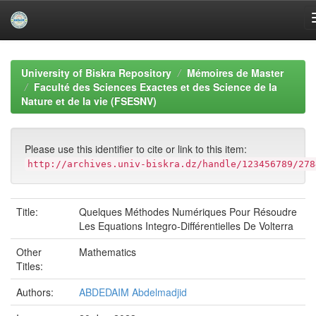
Skip
navigation
University of Biskra Repository
Mémoires de Master
Faculté des Sciences Exactes et des Science de la
Nature et de la vie (FSESNV)
Please use this identifier to cite or link to this item:
http://archives.univ-biskra.dz/handle/123456789/278
Title:
Quelques Méthodes Numériques Pour Résoudre
Les Equations Integro-Différentielles De Volterra
Other
Mathematics
Titles:
Authors:
ABDEDAIM Abdelmadjid