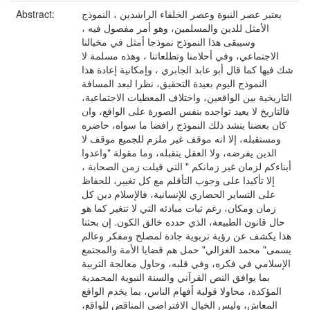
يعتبر عصر النبوة وعصر الخلفاء الراشدين ، النموذج
Abstract:
الأمثل للدين والمسلمين، وهو أمر مفصول فيه ،
وسيبقى هذا النموذج نموذجا أمثل في مخيالنا
الاجتماعي، وفي أحلامنا وتطلعاتنا ، وهذه مسلمة لا
شك فيها كما قال أبو عابد الجابري ، وإمكانية إعادة هذا
النموذج اليوم بعيدة التحقيق، نظرا لبعد المسافة
التاريخية بين الواقعين، واختلاف المعطيات الاجتماعية،
فالتاريخ لا يعيد تواجده بنفس الصورة على الواقع، وان
كان بعضنا ينشد ذلك النموذج رافضا ما سواه، حاضره
ومستقبله، إلا انه موقف غير ملزم للجميع موقف لا
الدين يفرضه، ولا العقل يتقبله، وما مقولة "واعدوا
أبناءكم لزمان غير زمانكم " التي قيلت زمن الصحابة ،
إلا تأكيدا على وجوب التأقلم مع كل تغيير، للحفاظ
على التساير الحضاري للإنسانية، فالإسلام دين كل
زمان ومكان، رغم ثبات مبادئه التي لا تتغير كما هو
حال قانون الطبيعة، الذي حدده خالق الكون. إن بحثنا
هذا يكشف عن رؤية تربوية جادة لمصلح ومفكر وعالم
يسمى" محمد الغزالي" حمل هم قضايا الأمة والمجتمع
الإسلامي في فكره، وفي قلبه، وحاول معالجة التربية
بما يوافق النص القرآني والسنة النبوية المحمدية
المؤكدة، محاولا قولبة أفهام الناس، بما يخدم الواقع
المعاش، وليس الخيال الافتراضي المناقض للواقع،