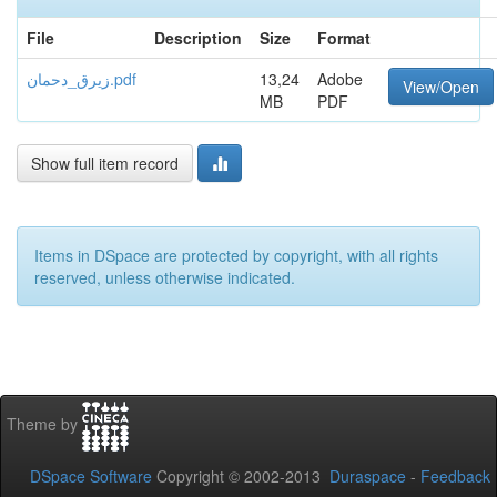
File
Description
Size
Format
Adobe
13,24
زيرق_دحمان.pdf
View/Open
MB
PDF
Show full item record
Items in DSpace are protected by copyright, with all rights
reserved, unless otherwise indicated.
Theme by
DSpace Software
Copyright © 2002-2013
Duraspace
-
Feedback