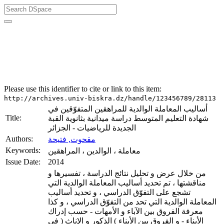
University of Biskra Repository
Thèses de Doctorat
Faculté des Sciences Humaines et Sociales (FSHS)
Département des sciences sociales
Please use this identifier to cite or link to this item:
http://archives.univ-biskra.dz/handle/123456789/28113
أساليب المعاملة الوالدية للمراهقين المتفوّقين في
Title:
شهادة التعليم المتوسط دراسة ميدانية بثانوية القبة
الجديدة للرياضيات - الجزائر
Authors:
مقحوت, فتيحة
Keywords:
معاملة ، الوالدين ، المراهقين
Issue Date:
2014
من خلال عرض و تحليل نتائج الدراسة ، تفسيرها و
مناقشتها ، تم تحديد أساليب المعاملة الوالدية التي
تشجع على التفوّق الدراسي ، و تحديد أساليب
المعاملة الوالدية التي تحد من التفوّق الدراسي ، و كذا
معرفة الفروق بين الآباء و الأمهات - حسب إدراك
الأبناء - و الفروق بين الأبناء ) الذكور و الإناث ( في