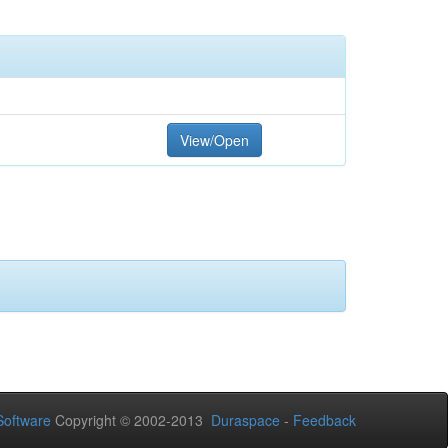
View/Open
oftware
Copyright © 2002-2013
Duraspace
-
Feedback