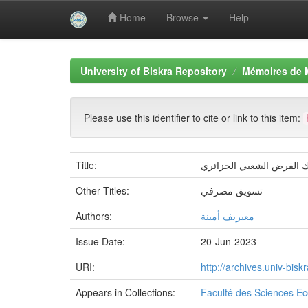
Home
Browse
Help
Skip
navigation
University of Biskra Repository
Mémoires de 
Please use this identifier to cite or link to this item:
Title:
بنك القرض الشعبي الجزائري
Other Titles:
تسويق مصرفي
Authors:
معيريف أمينة
Issue Date:
20-Jun-2023
URI:
http://archives.univ-bi
Appears in Collections:
Faculté des Sciences E