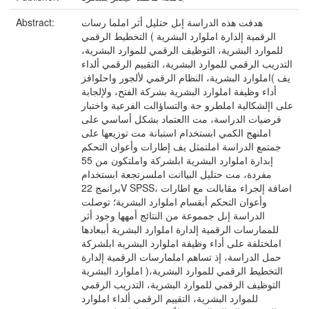
هدفت هذه الدراسة إىل حتليل أثر املما رسات
Abstract:
الرقمية إلدارة املوارد البشرية ) التخطيط الرقمي
للموارد البشرية، التوظيف الرقمي للموارد البشرية،
التدريب الرقمي للموارد البشرية، التقييم الرقمي ألداء
املوارد البشرية، النظام الرقمي لألجور واحلوافز( يف
أداء وظيفة املوارد البشرية بشركة الفتح، ولإلجابة
على اإلشكالية املطرو حة والتساؤالت الفرعية واختبار
فرضيات الدراسة، مت االعتماد بشكل أساسي على
املنهج الكمي ابستخدام استبانة مت توزيعها على
جمتمع الدراسة املتمثل يف إطارات وأعوان التحكم
إبدارة املوارد البشرية ابلشركة واملتكون من 55
مفردة، مت حتليل البياانت املسرتجعة ابستخدام
برانمج 22V SPSS، اضافة إلجراء مقابالت مع اطارات
وأعوان التحكم أبقسام املوارد البشرية؛ توصلت
الدراسة إىل جمموعة من النتائج أمهها وجود أثر
للممارسات الرقمية إلدارة املوارد البشرية أببعادها
املختلفة على أداء وظيفة املوارد البشرية ابلشركة
حمل الدراسة، إذ تساهم املمارسات الرقمية إلدارة
املوارد البشرية )التخطيط الرقمي للموارد البشرية،
التوظيف الرقمي للموارد البشرية، التدريب الرقمي
للموارد البشرية، التقييم الرقمي ألداء املوارد