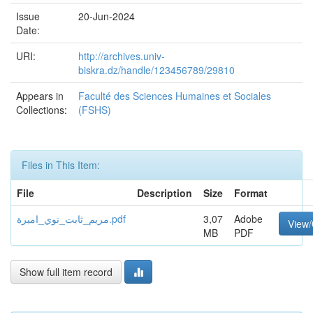
Issue
20-Jun-2024
Date:
URI:
http://archives.univ-
biskra.dz/handle/123456789/29810
Appears in
Faculté des Sciences Humaines et Sociales
Collections:
(FSHS)
Files in This Item:
File
Description
Size
Format
مريم_ثابت_نوي_اميرة.pdf
3,07
Adobe
View
MB
PDF
Show full item record