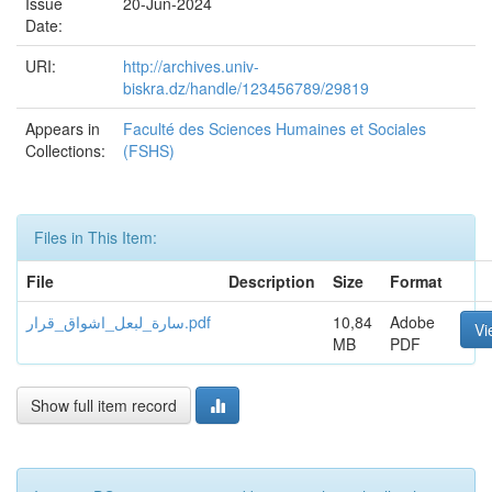
Issue
20-Jun-2024
Date:
URI:
http://archives.univ-
biskra.dz/handle/123456789/29819
Appears in
Faculté des Sciences Humaines et Sociales
Collections:
(FSHS)
Files in This Item:
File
Description
Size
Format
سارة_لبعل_اشواق_قرار.pdf
10,84
Adobe
Vi
MB
PDF
Show full item record