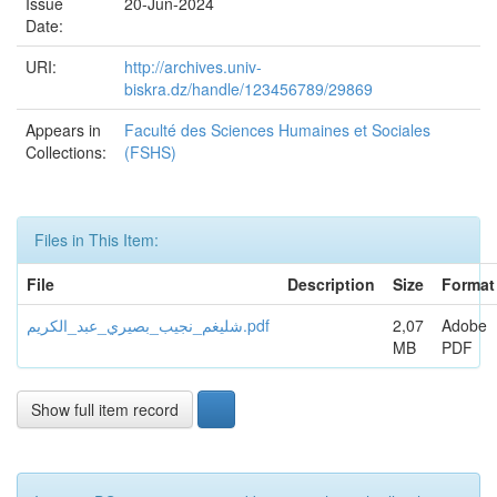
Issue
20-Jun-2024
Date:
URI:
http://archives.univ-
biskra.dz/handle/123456789/29869
Appears in
Faculté des Sciences Humaines et Sociales
Collections:
(FSHS)
Files in This Item:
File
Description
Size
Format
شليغم_نجيب_بصيري_عبد_الكريم.pdf
2,07
Adobe
MB
PDF
Show full item record