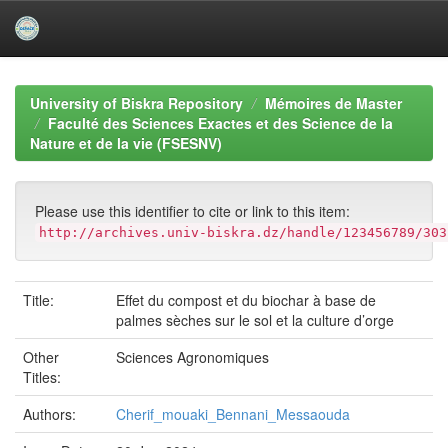
Skip
navigation
University of Biskra Repository
Mémoires de Master
Faculté des Sciences Exactes et des Science de la
Nature et de la vie (FSESNV)
Please use this identifier to cite or link to this item:
http://archives.univ-biskra.dz/handle/123456789/303
Title:
Effet du compost et du biochar à base de
palmes sèches sur le sol et la culture d’orge
Other
Sciences Agronomiques
Titles:
Authors:
Cherif_mouaki_Bennani_Messaouda