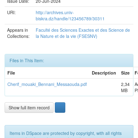
Issue Date:
20-Jun-2024
URI:
http://archives.univ-
biskra.dz/handle/123456789/30311
Appears in
Faculté des Sciences Exactes et des Science de
Collections:
la Nature et de la vie (FSESNV)
Files in This Item:
File
Description
Size
F
Cherif_mouaki_Bennani_Messaouda.pdf
2,34
A
MB
P
Show full item record
Items in DSpace are protected by copyright, with all rights