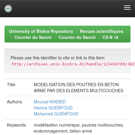
Skip
navigation
University of Biskra Repository
Revues scientifiques
Courrier du Savoir
Courrier du Savoir
CS N 18
Please use this identifier to cite or link to this item:
http://archives.univ-biskra.dz/handle/123456789/362
Title:
MODELISATION DES POUTRES EN BETON
ARME PAR DES ELEMENTS MULTICOUCHES
Authors:
Mourad KHEBIZI
Hamza GUENFOUD
Mohamed GUENFOUD
Keywords:
modélisation numérique, poutres multicouches,
endommagement, béton armé