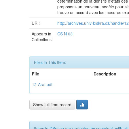
détermination de la densité d'états des
proposons un nouveau modèle pour simule
trouve en accord avec les mesures ex
URI:
http://archives.univ-biskra.dz/handle/
Appears in
CS N 03
Collections:
Files in This Item:
File
Description
12-Araf.pdf
Show full item record
Items in DSpace are protected by copyright, with all 