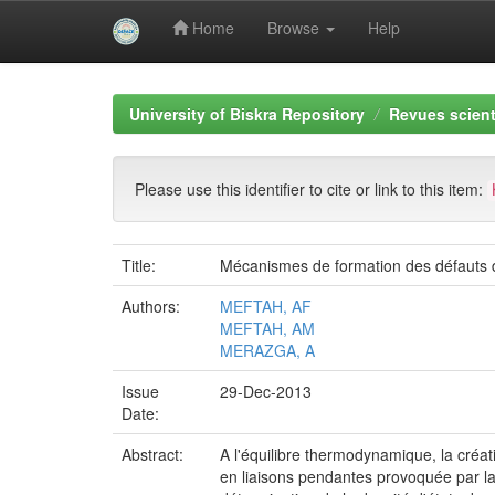
Home
Browse
Help
Skip
navigation
University of Biskra Repository
Revues scient
Please use this identifier to cite or link to this item:
Title:
Mécanismes de formation des défauts dan
Authors:
MEFTAH, AF
MEFTAH, AM
MERAZGA, A
Issue
29-Dec-2013
Date:
Abstract:
A l'équilibre thermodynamique, la créat
en liaisons pendantes provoquée par la d