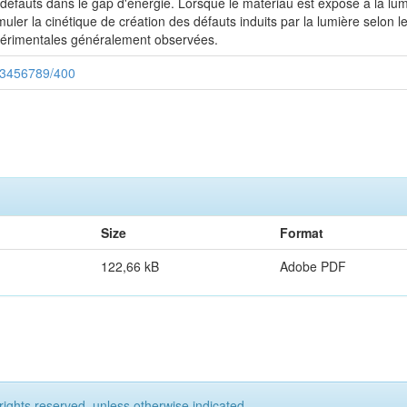
 défauts dans le gap d'énergie. Lorsque le matériau est exposé à la lu
r la cinétique de création des défauts induits par la lumière selon leq
périmentales généralement observées.
123456789/400
Size
Format
122,66 kB
Adobe PDF
rights reserved, unless otherwise indicated.