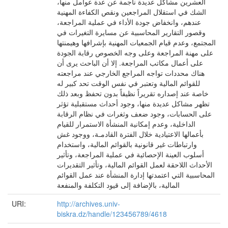
العشرين مشاكل عديدة ناجمة عن عدة عوامل منها،
الشك في استقلال المراجعين ونقص الكفاءة المهنية
عندهم، وانخفاض جودة الأداء في عملية المراجعة،
وقصور التقارير المحاسبية عن مسايرة التغيرات في
المجتمع، وعدم قيام الجمعيات المهنية بإشرافها وهيمنتها
على مهنة المراجعة وعلى وجه الخصوص رقابة الجودة
على أعمال مكاتب المراجعة. إلا أن الباحث يرى أن
هناك محددات تواجه المراجع الخارجي عند مراجعته
للقوائم المالية وتعتبر في نفس الوقت تحد كبير له
خاصة عند إصداره تقريراً نظيفاً بدون تحفظ وبعد ذلك
تظهر مشاكل عديدة منها، وجود أحداث مستقبلية تؤثر
على الحسابات، وجود ضعف وثغرات في نظام الرقابة
الداخلية، وعدم إمكانية المنشأة الاستمرار للقيام
بأعمالها الاعتيادية خلال الفترة القادمـة، ووجود غش
وارتباطات غير قانونية بالقوائم المالية، واستخدام
أسلوب العينة الإحصائية في عملية المراجعة، وتأثير
الأحداث اللاحقة لعمل القوائم المالية، وتأثير التقديرات
المحاسبية التي اعتمدتها إدارة المنشأة عند عمل القوائم
المالية، بالإضافة إلى قيود التكلفة والمنفعة
URI:
http://archives.univ-
biskra.dz/handle/123456789/4618