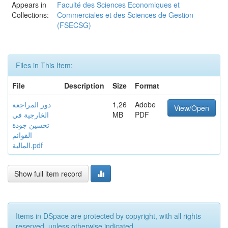
Appears in
Faculté des Sciences Economiques et
Collections:
Commerciales et des Sciences de Gestion
(FSECSG)
Files in This Item:
File
Description
Size
Format
Adobe
1,26
دور المراجعة
View/Open
PDF
MB
الخارجية في
تحسين جودة
القوائم
المالية.pdf
Show full item record
Items in DSpace are protected by copyright, with all rights
reserved, unless otherwise indicated.