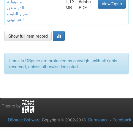
Adobe
1,12
مسؤولية
View/Open
PDF
MB
الدولة عن
أضرار التلوث
البيئي.pdf
Show full item record
Items in DSpace are protected by copyright, with all rights
reserved, unless otherwise indicated.
Theme by
DSpace Software
Copyright © 2002-2013
Duraspace
-
Feedback