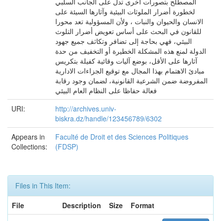
المصطلح بتصورات أخرى تدل على الجانب السلبي
لخطورة أضرار الملوثات البیئیة وآثارها السیئة على
الانسان والحیوان والنبات ، ولأن المسؤولیة تعد محورا
للقانون في البحث على أساس تعویض أضرار التلوث
البیئي، فهي بحاجة إلى تضافر وتكاثف جمیع جهود
الدولة لمنع هذه المشكلة الخطیرة أو التخفیف من حدة
آثارها على الأقل، بوضع آلیات وقائیة كفیلة بتكریس
مبادئ الاهتمام بهذا المجال مع توقیع الجزاءات الاداریة
المفروضة ضمن الشرعیة القانونیة، لضمان وجود رقابة
فعالة حفاظا على النظام العام البیئي
URI:
http://archives.univ-
biskra.dz/handle/123456789/6302
Appears in
Faculté de Droit et des Sciences Politiques
Collections:
(FDSP)
Files in This Item:
File
Description
Size
Format