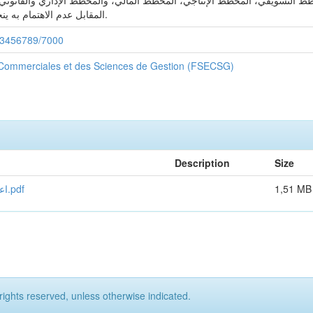
ط التسويقي، المخطط الإنتاجي، المخطط المالي، والمخطط الإداري والقانوني 
المقابل عدم الاهتمام به ينجم عنه مشاكل قد تؤدي إلى زوال المؤسسة.
123456789/7000
 Commerciales et des Sciences de Gestion (FSECSG)
Description
Size
1,51 MB
اعداد مخطط الاعمال لمشروع صناعة شرائح البطاطا الطبيعية.pdf
rights reserved, unless otherwise indicated.