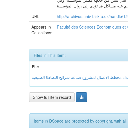
التي يتبين من خلالها مصير المؤسسة، وفي
URI:
http://archives.univ-biskra.dz/handle/
Appears in
Faculté des Sciences Economiques et
Collections:
Files in This Item:
File
Show full item record
Items in DSpace are protected by copyright, with all 