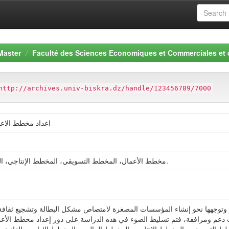
Master
Faculté des Sciences Economiques et Commerciales et
http://archives.univ-biskra.dz/handle/123456789/7000
اعداد مخطط الاعم
مخطط الأعمال، المخطط التسويقي، المخطط الإنتاجي، المخطط المالي، والمخطط الإداري والقانوني.
ائر وتوجهها نحو إنشاء المؤسسات المصغرة لامتصاص مشكل البطالة وتشجيع ثقا
ئات دعم ومرافقة، فتم تسليط الضوء في هذه الدراسة على دور إعداد مخطط الأ