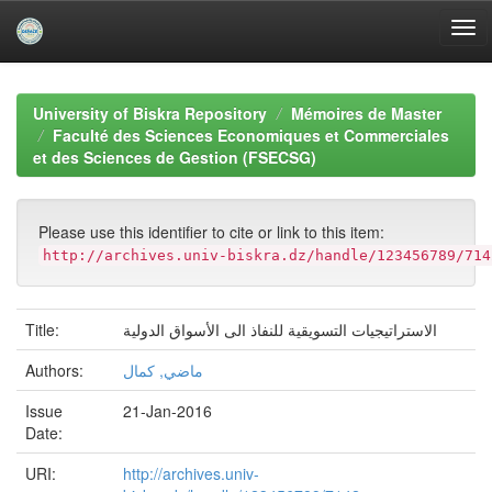
Skip
navigation
University of Biskra Repository
Mémoires de Master
Faculté des Sciences Economiques et Commerciales
et des Sciences de Gestion (FSECSG)
Please use this identifier to cite or link to this item:
http://archives.univ-biskra.dz/handle/123456789/714
Title:
الاستراتيجيات التسويقية للنفاذ الى الأسواق الدولية
Authors:
ماضي, كمال
Issue
21-Jan-2016
Date:
URI:
http://archives.univ-