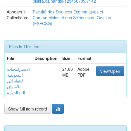
biskra.dz/handle/123456789/7142
Appears in
Faculté des Sciences Economiques et
Collections:
Commerciales et des Sciences de Gestion
(FSECSG)
Files in This Item:
File
Description
Size
Format
الاستراتيجيات
21,86
Adobe
View/Open
التسويقية
MB
PDF
للنفاذ الى
الأسواق
الدولية.pdf
Show full item record