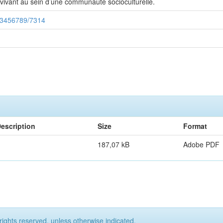
u vivant au sein d’une communauté socioculturelle.
123456789/7314
escription
Size
Format
187,07 kB
Adobe PDF
rights reserved, unless otherwise indicated.