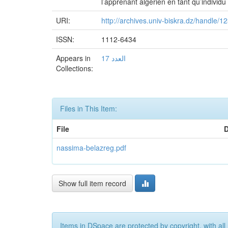
l’apprenant algérien en tant qu’individ
URI:
http://archives.univ-biskra.dz/handle/
ISSN:
1112-6434
Appears in
العدد 17
Collections:
Files in This Item:
File
D
nassima-belazreg.pdf
Show full item record
Items in DSpace are protected by copyright, with all 