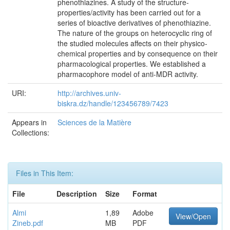
phenothiazines. A study of the structure-
properties/activity has been carried out for a
series of bioactive derivatives of phenothiazine.
The nature of the groups on heterocyclic ring of
the studied molecules affects on their physico-
chemical properties and by consequence on their
pharmacological properties. We established a
pharmacophore model of anti-MDR activity.
URI:
http://archives.univ-
biskra.dz/handle/123456789/7423
Appears in
Sciences de la Matière
Collections:
Files in This Item:
File
Description
Size
Format
Almi
1,89
Adobe
View/Open
Zineb.pdf
MB
PDF