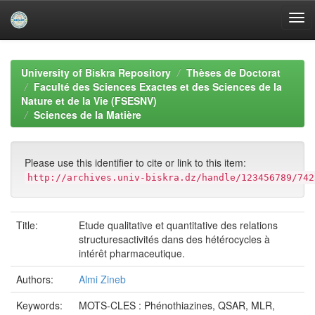
Skip
navigation
University of Biskra Repository
Thèses de Doctorat
Faculté des Sciences Exactes et des Sciences de la
Nature et de la Vie (FSESNV)
Sciences de la Matière
Please use this identifier to cite or link to this item:
http://archives.univ-biskra.dz/handle/123456789/742
Title:
Etude qualitative et quantitative des relations
structuresactivités dans des hétérocycles à
intérêt pharmaceutique.
Authors:
Almi Zineb
Keywords:
MOTS-CLES : Phénothiazines, QSAR, MLR,