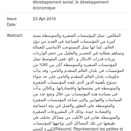
développement social, le développement
économique
Issue
23-Apr-2016
Date:
Abstract:
الملخّص: تمثل المؤسسات الصغيرة والمتوسطة نسبة
كبيرة من المؤسسات الصناعية في العديد من دول
العالم، كما انها تمثل المستوعب الأساسي للعمالة
وتساهم بفعالية في التصدير والتقليل من حجم الواردات
وزيادة قدرات الابتكار و...الخ. ففي المتوسط تمثل
المؤسسات الصغيرة والمتوسطة أكثر من 90% من
المؤسسات في بلدان العالم المتقدم والنامي. وقد بدأت
حكومات بلدان العالم المتقدم والنامي على حد سواء
تستوع بأهمية الدور الذي تلعبه المؤسسات الصغيرة
والمتوسطة في مجتمعاتها واقتصادياتها. وبالتالي بدأت
في مساندة هذه المؤسسات من خلال وضع عدد من
السياسات والقوانين والتي تساعد المؤسسات الصغيرة
والمتوسطة على التطور والعمل في بيئة اجتماعية
واقتصادية جيدة. وذلك لأن المشروعات الصغيرة
والمتوسطة تعانى في الأغلب من مشاكل تختلف في
طبيعتها عن تلك المشاكل التى تواجهها المؤسسات
الكبيرة الحجمRésumé: Représentant les petites et