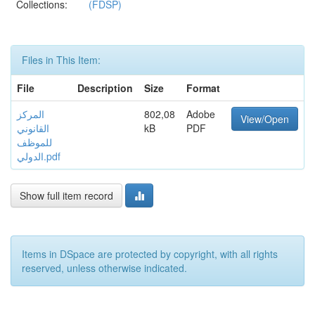
Collections:
(FDSP)
Files in This Item:
File
Description
Size
Format
Adobe
802,08
المركز
View/Open
PDF
kB
القانوني
للموظف
الدولي.pdf
Show full item record
Items in DSpace are protected by copyright, with all rights
reserved, unless otherwise indicated.