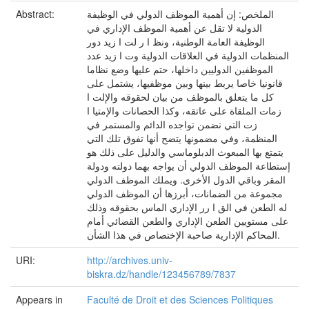
الملخص: إن أهمية الموظف الدولي في الوظيفة
Abstract:
الدولية لا تقل عن أهمية الموظف الإداري في
الوظيفة العامة الوطنية، ونظ ا ر لت ا زيد دور
المنظمات الدولية في العلاقات الدولية وت ا زيد عدد
الموظفين الدوليين داخلها، حتم عليها وضع نظاما
قانونيا خاصا يربط بينها وبين موظفيها، يشتمل على
كل ما يتعلق بالموظف من بيان لحقوقه والإلت ا
زمات الملقاة على عاتقه، وكذا الحصانات والإمتيا ا
زت التي تضمن تواجده الدائم والمستمر في
المنظمة، وفي مضمونها يتضح أنها تفوق تلك التي
يتمتع بها المبعوث الدبلوماسي والدليل على ذلك هو
إستطاعة الموظف الدولي أن يواجه بهما دولته ودولة
المقر وباقي الدول الأخرى. ويملك الموظف الدولي
مجموعة من الضمانات، أبرزها أن الموظف الدولي
له الطعن في الق ا رر الإداري الماس بحقوقه وذلك
على مستويين الطعن الإداري والطعن القضائي أمام
المحاكم الإدارية صاحبة الإختصاص في هذا الشأن.
URI:
http://archives.univ-
biskra.dz/handle/123456789/7837
Appears in
Faculté de Droit et des Sciences Politiques