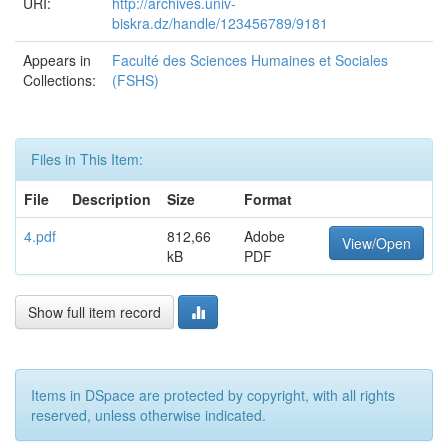
URI:
http://archives.univ-
biskra.dz/handle/123456789/9181
Appears in
Faculté des Sciences Humaines et Sociales
Collections:
(FSHS)
Files in This Item:
File
Description
Size
Format
4.pdf
812,66
Adobe
View/Open
kB
PDF
Show full item record
Items in DSpace are protected by copyright, with all rights
reserved, unless otherwise indicated.