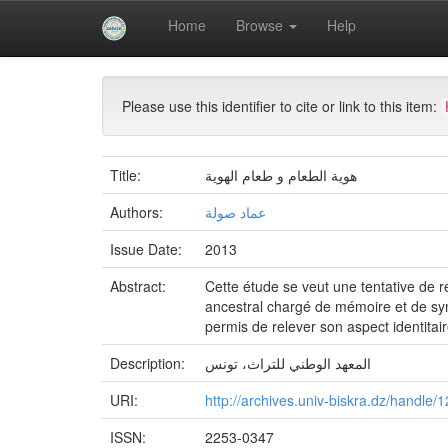
Skip
Home
Browse
Help
navigation
University of Biskra Repository
Revues scientifiq
Please use this identifier to cite or link to this item:
Title:
هوية الطعام و طعام الهوية
Authors:
عماد صولة
Issue Date:
2013
Abstract:
Cette étude se veut une tentative de ré
ancestral chargé de mémoire et de sym
permis de relever son aspect identitair
Description:
المعهد الوطني للتراث، تونس
URI:
http://archives.univ-biskra.dz/handle
ISSN:
2253-0347