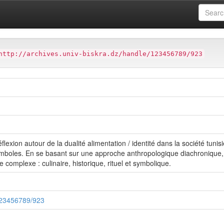
ues
مجلة علوم الإنسان و المجتمع
مجلة علوم الإنسان و المجتمع
دد02
http://archives.univ-biskra.dz/handle/123456789/923
flexion autour de la dualité alimentation / identité dans la société tuni
boles. En se basant sur une approche anthropologique diachronique, l
e complexe : culinaire, historique, rituel et symbolique.
/123456789/923