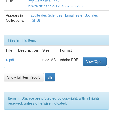
URI:
http://archives.univ-
biskra.dz/handle/123456789/9295
Appears in
Faculté des Sciences Humaines et Sociales
Collections:
(FSHS)
Files in This Item:
File
Description
Size
Format
6.pdf
6,85 MB
Adobe PDF
View/Open
Show full item record
Items in DSpace are protected by copyright, with all rights
reserved, unless otherwise indicated.