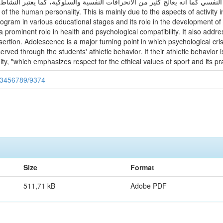
والتوافق النفسي كما أنه يعالج كثير من الانحرافات النفسية والسلوكية، كما. Abstract : Physical and spor
 of the human personality. This is mainly due to the aspects of activity 
ogram in various educational stages and its role in the development of 
 a prominent role in health and psychological compatibility. It also add
f-assertion. Adolescence is a major turning point in which psychological
ved through the students' athletic behavior. If their athletic behavior 
ity, "which emphasizes respect for the ethical values of sport and its p
123456789/9374
Size
Format
511,71 kB
Adobe PDF