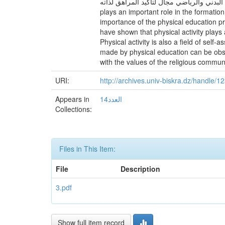
 يعتبر النشاط البدني والرياضي مجال لتأكيد المراهق لذاته
plays an important role in the formation
importance of the physical education pr
have shown that physical activity plays
Physical activity is also a field of sel
made by physical education can be obser
with the values of the religious commun
URI:
http://archives.univ-biskra.dz/handle/
Appears in
العدد14
Collections:
Files in This Item:
File
Description
3.pdf
Show full item record