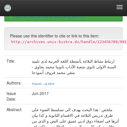
Skip
navigation
University of Biskra Repository
Mémoires de Master
Faculté des Lettres et des Langues FLL
Please use this identifier to cite or link to this item:
http://archives.univ-biskra.dz/handle/123456789/991
Title:
ارتباط نشاط البلاغة بأنشطة اللغة العربية لدى تلميذ
السنة الاولى ثانوي شعبة الآداب ثانويتا محمد بجاوي -
متقن محمد قروف أنموذجا
Authors:
سعدي, نسيمة
Issue
Jun-2017
Date:
Abstract:
ملخص : هذا البحث يهدف الى تسلسط الضوء على
طرق تدريس البلاغة في الاقسام الثانوية و كذا بيان
أثرها في اضفاء ذوق ادبي عميق على النص و الذي من
خلاله يتمكن كل من المدرس و الطالب من اكتشاف