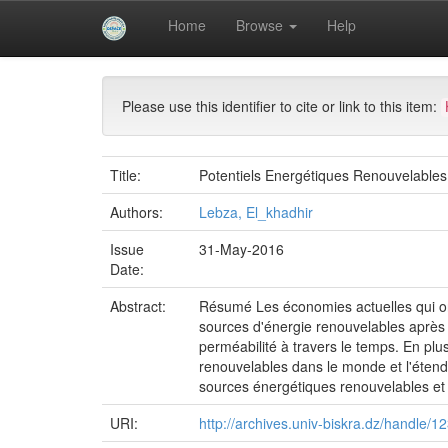
Skip
Home
Browse
Help
navigation
University of Biskra Repository
Mémoires de Mas
Please use this identifier to cite or link to this item:
Title:
Potentiels Energétiques Renouvelables
Authors:
Lebza, El_khadhir
Issue
31-May-2016
Date:
Abstract:
Résumé Les économies actuelles qui ont
sources d'énergie renouvelables après qu
perméabilité à travers le temps. En plu
renouvelables dans le monde et l'étendue
sources énergétiques renouvelables et se
URI:
http://archives.univ-biskra.dz/handle