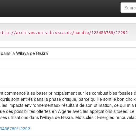
ter
Faculté des Sciences et de la technologie (FST)
http://archives.univ-biskra.dz/handle/123456789/12292
 dans la Wilaya de Biskra
 commencé à se baser principalement sur les combustibles fossiles dan
'ils sont entrés dans la phase critique, parce qu'Ille sont le bon choix
s les impacts environnementaux résultant de son utilisation, ce qui m'a
 des possibilités offertes en Algérie avec les applications situées. Le 
s utilisations dans l'wilaya de Biskra. Mots clés : Energies renouvelabl
/123456789/12292