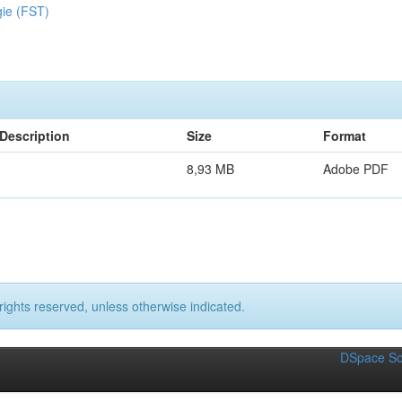
gie (FST)
Description
Size
Format
8,93 MB
Adobe PDF
rights reserved, unless otherwise indicated.
DSpace So