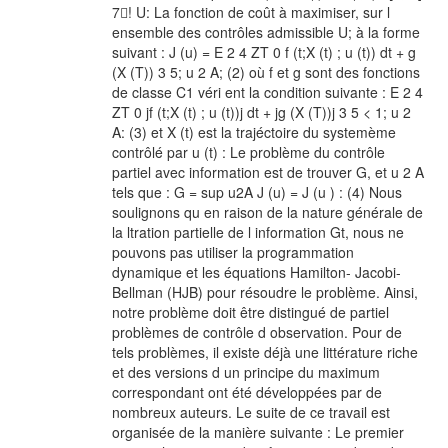
7􀀀! U: La fonction de coût à maximiser, sur l
ensemble des contrôles admissible U; à la forme
suivant : J (u) = E 2 4 ZT 0 f (t;X (t) ; u (t)) dt + g
(X (T)) 3 5; u 2 A; (2) où f et g sont des fonctions
de classe C1 véri ent la condition suivante : E 2 4
ZT 0 jf (t;X (t) ; u (t))j dt + jg (X (T))j 3 5 < 1; u 2
A: (3) et X (t) est la trajéctoire du systemème
contrôlé par u (t) : Le problème du contrôle
partiel avec information est de trouver G, et u 2 A
tels que : G = sup u2A J (u) = J (u ) : (4) Nous
soulignons qu en raison de la nature générale de
la ltration partielle de l information Gt, nous ne
pouvons pas utiliser la programmation
dynamique et les équations Hamilton- Jacobi-
Bellman (HJB) pour résoudre le problème. Ainsi,
notre problème doit être distingué de partiel
problèmes de contrôle d observation. Pour de
tels problèmes, il existe déjà une littérature riche
et des versions d un principe du maximum
correspondant ont été développées par de
nombreux auteurs. Le suite de ce travail est
organisée de la manière suivante : Le premier