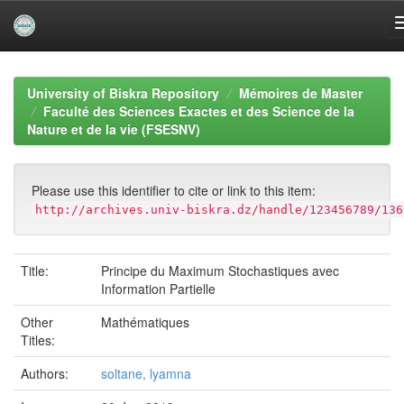
Skip
navigation
University of Biskra Repository
Mémoires de Master
Faculté des Sciences Exactes et des Science de la
Nature et de la vie (FSESNV)
Please use this identifier to cite or link to this item:
http://archives.univ-biskra.dz/handle/123456789/136
Title:
Principe du Maximum Stochastiques avec
Information Partielle
Other
Mathématiques
Titles:
Authors:
soltane, lyamna