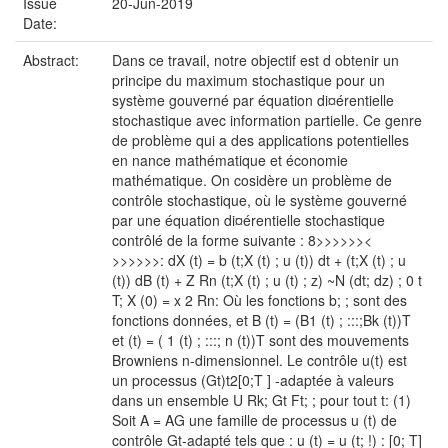
Issue
20-Jun-2019
Date:
Abstract:
Dans ce travail, notre objectif est d obtenir un
principe du maximum stochastique pour un
système gouverné par équation di¤érentielle
stochastique avec information partielle. Ce genre
de problème qui a des applications potentielles
en nance mathématique et économie
mathématique. On cosidère un problème de
contrôle stochastique, où le système gouverné
par une équation di¤érentielle stochastique
contrôlé de la forme suivante : 8>>>>>><
>>>>>>: dX (t) = b (t;X (t) ; u (t)) dt + (t;X (t) ; u
(t)) dB (t) + Z Rn (t;X (t) ; u (t) ; z) ~N (dt; dz) ; 0 t
T; X (0) = x 2 Rn: Où les fonctions b; ; sont des
fonctions données, et B (t) = (B1 (t) ; :::;Bk (t))T
et (t) = ( 1 (t) ; :::; n (t))T sont des mouvements
Browniens n-dimensionnel. Le contrôle u(t) est
un processus (Gt)t2[0;T ] -adaptée à valeurs
dans un ensemble U Rk; Gt Ft; ; pour tout t: (1)
Soit A = AG une famille de processus u (t) de
contrôle Gt-adapté tels que : u (t) = u (t; !) : [0; T]