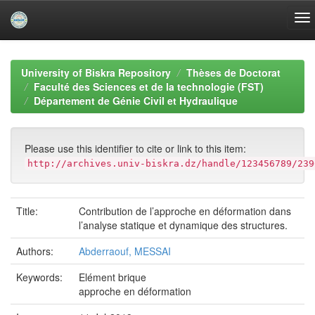
Skip
navigation
University of Biskra Repository
Thèses de Doctorat
Faculté des Sciences et de la technologie (FST)
Département de Génie Civil et Hydraulique
Please use this identifier to cite or link to this item:
http://archives.univ-biskra.dz/handle/123456789/239
Title:
Contribution de l’approche en déformation dans
l’analyse statique et dynamique des structures.
Authors:
Abderraouf, MESSAI
Keywords:
Elément brique
approche en déformation