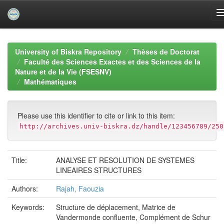
Skip
navigation
University of Biskra Repository
Thèses de Doctorat
Faculté des Sciences Exactes et des Sciences de la
Nature et de la Vie (FSESNV)
Mathématiques
Please use this identifier to cite or link to this item:
http://archives.univ-biskra.dz/handle/123456789/250
Title:
ANALYSE ET RESOLUTION DE SYSTEMES
LINEAIRES STRUCTURES
Authors:
Rajah, Faouzia
Keywords:
Structure de déplacement, Matrice de
Vandermonde confluente, Complément de Schur