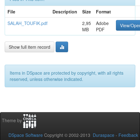
File
Description
Size
Format
SALAH_TOUFIK.pdf
2,95
Adobe
View/Ope
MB
PDF
Show full item record
Items in DSpace are protected by copyright, with all rights
reserved, unless otherwise indicated.
Theme by
DSpace Software
Copyright © 2002-2013
Duraspace
-
Feedback