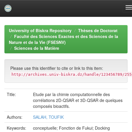
Skip
navigation
University of Biskra Repository
Thèses de Doctorat
Faculté des Sciences Exactes et des Sciences de la
Nature et de la Vie (FSESNV)
Sciences de la Matière
Please use this identifier to cite or link to this item:
http://archives.univ-biskra.dz/handle/123456789/255
Title:
Etude par la chimie computationnelle des
corrélations 2D-QSAR et 3D-QSAR de quelques
composés bioactifs.
Authors:
SALAH, TOUFIK
Keywords:
conceptuelle; Fonction de Fukui; Docking