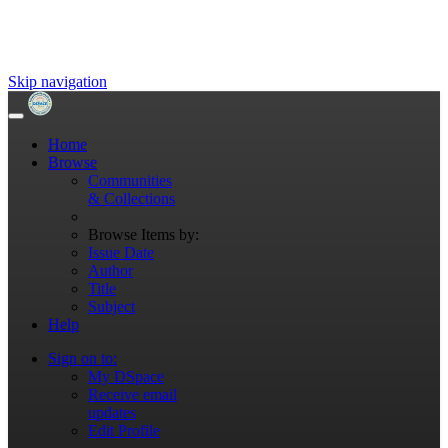
Skip navigation
Home
Browse
Communities
& Collections
Browse Items by:
Issue Date
Author
Title
Subject
Help
Sign on to:
My DSpace
Receive email
updates
Edit Profile