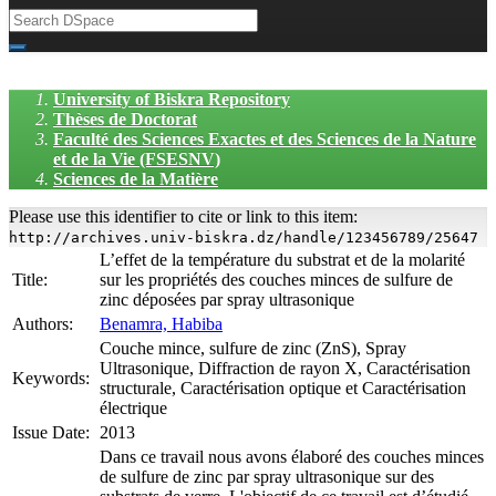
University of Biskra Repository
Thèses de Doctorat
Faculté des Sciences Exactes et des Sciences de la Nature
et de la Vie (FSESNV)
Sciences de la Matière
Please use this identifier to cite or link to this item:
http://archives.univ-biskra.dz/handle/123456789/25647
L’effet de la température du substrat et de la molarité
Title:
sur les propriétés des couches minces de sulfure de
zinc déposées par spray ultrasonique
Authors:
Benamra, Habiba
Couche mince, sulfure de zinc (ZnS), Spray
Ultrasonique, Diffraction de rayon X, Caractérisation
Keywords:
structurale, Caractérisation optique et Caractérisation
électrique
Issue Date:
2013
Dans ce travail nous avons élaboré des couches minces
de sulfure de zinc par spray ultrasonique sur des