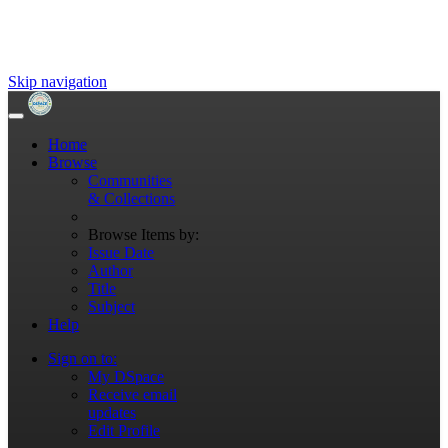
Skip navigation
Home
Browse
Communities
& Collections
Browse Items by:
Issue Date
Author
Title
Subject
Help
Sign on to:
My DSpace
Receive email
updates
Edit Profile