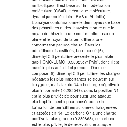
antibiotiques. Il est basé sur la modélisation
moléculaire (QSAR, mécanique moléculaire,
dynamique moléculaire, PM3 et Ab-initio).
L`analyse conformationnelle des noyaux de base
des pénicillines et des thiazoles montre que le
noyau du thiazole a une conformation pseudo-
plane et le noyau de la pénicilline a une
conformation pseudo chaise. Dans les
pénicillines disubstitués, le composé (6),
diméthyl-5,6 pénicilline présente le plus faible
gap HOMO-LUMO (9.30329ev/ PM3), donc il est
aussi le plus actif chimiquement. Dans ce
composé (6), diméthyl-5,6 pénicilline, les charges
négatives les plus importantes se trouvent sur
l’oxygène, mais l’azote N4 a la charge négative le
plus importante (-0.293549), donc la position N4
est la plus privilégiée pour subir une attaque
électrophile; ceci a pour conséquence la
formation de pénicillines sulfonées, halogénées
et azotées en N4. Le carbone C7 a une charge
positive la plus grande (0.289868), ce carbone
est le plus privilégié de recevoir une attaque