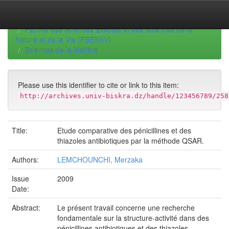
Skip
navigation
University of Biskra Repository
Thèses de Doctorat
Faculté des Sciences Exactes et des Sciences de la
Nature et de la Vie (FSESNV)
Sciences de la Matière
Please use this identifier to cite or link to this item:
http://archives.univ-biskra.dz/handle/123456789/258
Title:
Etude comparative des pénicillines et des
thiazoles antibiotiques par la méthode QSAR.
Authors:
LEMCHOUNCHI, Merzaka
Issue
2009
Date:
Abstract:
Le présent travail concerne une recherche
fondamentale sur la structure-activité dans des
pénicillines antibiotiques et des thiazoles