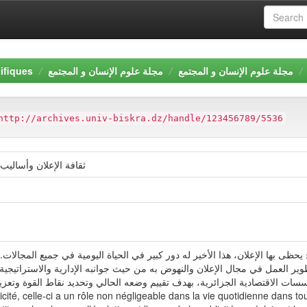
ifiques
مجلة علوم الإنسان و المجتمع
مجلة علوم الإنسان و المجتمع
http://archives.univ-biskra.dz/handle/123456789/5536
ثقافة الإعلان وأساليب
يحظى بها الإعلان، هذا الأخير له دور كبير في الحياة اليومية في جميع المجالا
ر العمل في مجال الإعلان والنهوض به من حيث جوانبه الإدارية والاستراتيجية 
في المؤسسات الاقتصادية الجزائرية، بهدف تقييم وضعه الحالي وتحديد نقRésumé: Cette étude a pour but d
icité, celle-ci a un rôle non négligeable dans la vie quotidienne dans t