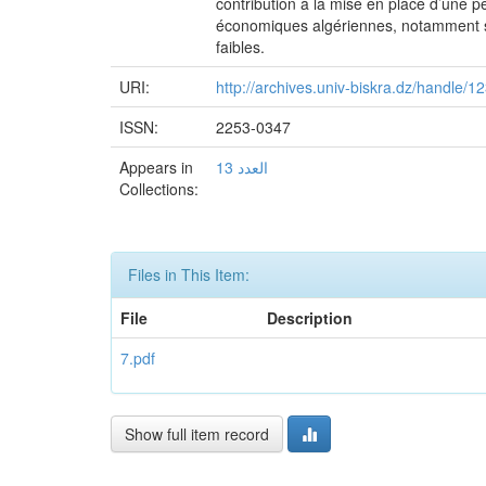
contribution à la mise en place d’une pet
économiques algériennes, notamment sur l
faibles.
URI:
http://archives.univ-biskra.dz/handle/
ISSN:
2253-0347
Appears in
1العدد 3
Collections:
Files in This Item:
File
Description
7.pdf
Show full item record