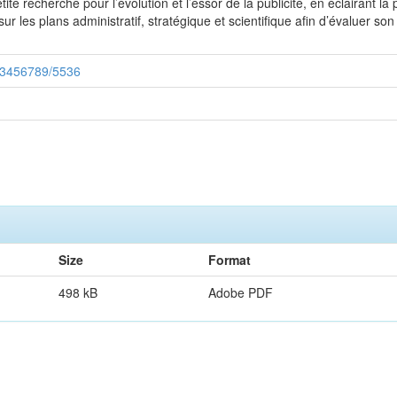
ite recherche pour l’évolution et l’essor de la publicité, en éclairant la 
es plans administratif, stratégique et scientifique afin d’évaluer son r
123456789/5536
Size
Format
498 kB
Adobe PDF