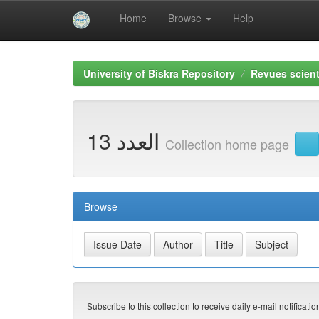
Home
Browse
Help
Skip
navigation
University of Biskra Repository
Revues scient
1العدد 3
Collection home page
Browse
Subscribe to this collection to receive daily e-mail notificati