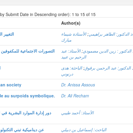
 by Submit Date in Descending order): 1 to 15 of 15
Author(s)
ذ الدكتور: الطاهر براهيمي
;
الأستاذة شيماء
التغيير 
مبارك
 الدكتور : زين الدين مصمودي
;
الأستاذ: عبد
التصورات الاجتماعية للمكفوفين ا
الرحيم بن عبيد
ذ الدكتور: عبد الرحمن برقوق
;
الباحثة: هدى
ا
درنوني
ian society
Dr. Anissa Assous
ale au surpoids symbolique.
Dr. Ali Recham
الأستاذ: أحمد طيبي
دور إدارة الموارد البشرية في 
الباحث: إسماعيل بن دبيلي
عن ديناميكية تبني التكنول