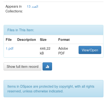
Appears in
1العدد 3
Collections:
Files in This Item:
File
Description
Size
Format
1.pdf
446,22
Adobe
View/Open
kB
PDF
Show full item record
Items in DSpace are protected by copyright, with all rights
reserved, unless otherwise indicated.