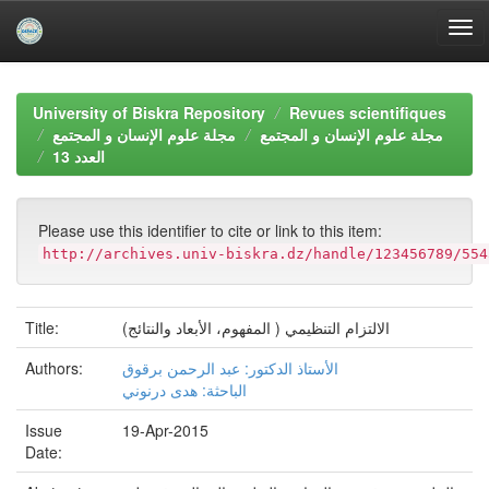
Skip
navigation
University of Biskra Repository
Revues scientifiques
مجلة علوم الإنسان و المجتمع
مجلة علوم الإنسان و المجتمع
1العدد 3
Please use this identifier to cite or link to this item:
http://archives.univ-biskra.dz/handle/123456789/554
Title:
الالتزام التنظيمي ( المفهوم، الأبعاد والنتائج)
Authors:
الأستاذ الدكتور: عبد الرحمن برقوق
الباحثة: هدى درنوني
Issue
19-Apr-2015
Date: