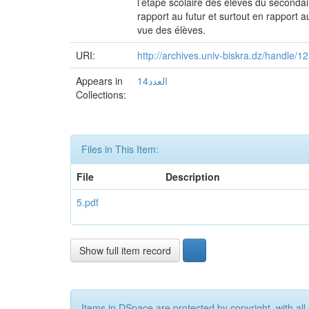
l’étape scolaire des élèves du seconda
rapport au futur et surtout en rapport au
vue des élèves.
URI:
http://archives.univ-biskra.dz/handle/
Appears in
العدد14
Collections:
Files in This Item:
File
Description
5.pdf
Show full item record
Items in DSpace are protected by copyright, with all 