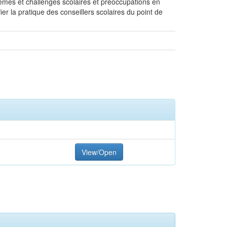
lèmes et challenges scolaires et préoccupations en
fier la pratique des conseillers scolaires du point de
View/Open