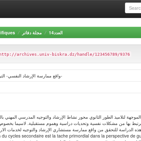
ifiques
مجلة دفاتر
العدد14
http://archives.univ-biskra.dz/handle/123456789/9376
واقع ممارسة الإرشاد النفسي- التربوي - دراسة ميدانية بثانويات مدينة تلمسان-
موجهة لتلاميذ الطور الثانوي محور نشاط الإرشاد والتوجيه المدرسي المهني با
 يرتبط بها من مشكلات نفسية وتحديات دراسية وهموم مستقبلية. لاسيما بخصوص ا
ما بعدها؛ وتأتي هذه الدراسة للتحقق من واقع ممارسة مستشاري الإرشاد والتوجيه ل. Résumé: L’ac
 du cycles secondaire est la tache primordial dans la perspective de gu