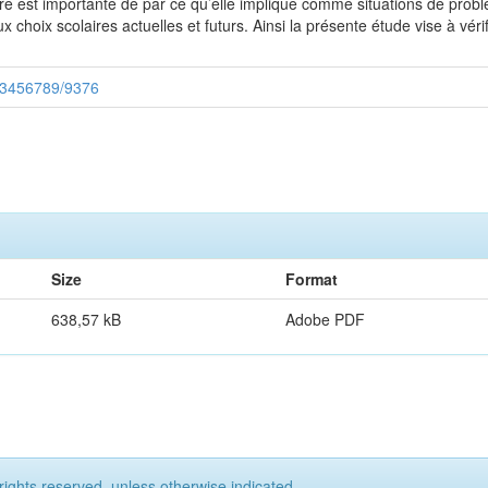
ire est importante de par ce qu’elle implique comme situations de prob
x choix scolaires actuelles et futurs. Ainsi la présente étude vise à véri
123456789/9376
Size
Format
638,57 kB
Adobe PDF
rights reserved, unless otherwise indicated.