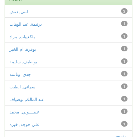
2
لبنى, دنش
1
برتيمة, عبد الوهاب
1
بلكعيبات, مراد
1
بوقرة, ام الخير
1
بولطیف, سلیمة
1
جدي, وناسة
1
سماتي, الطيب
1
عبد المالك, بوضياف
1
عـقــــوني, محمد
1
علي خوجة, خيرة
next >