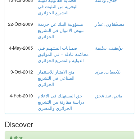
جدي, وناسة
الحماية القانونية للبيئة
12-Apr-2008
البحرية من التلوث في
التشريع الجزائري
مصطفاوي, عمار
مسؤولية البنك عن جريمة
22-Oct-2009
تبييض الاموال في التشريع
الجزائري
بولطیف, سلیمة
ضمـانات المـتـهـم فـي
4-May-2005
محاكمة عادلة – في المواثيق
الدولية والتشريع الجزائري
بلكعيبات, مراد
منح الامتياز للاستثمار
9-Oct-2012
الصناعي في التشريع
الجزائري
ماني, عبد الحق
حق المستهلك في الاعلام
4-Feb-2010
دراسة مقارنة بين التشريع
الجزائري والمصري
Discover
Author